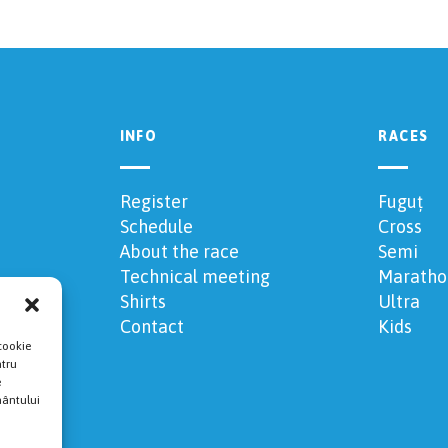
INFO
RACES
Register
Fuguț
Schedule
Cross
About the race
Semi
Technical meeting
Maratho
Shirts
Ultra
Contact
Kids
cookie
ntru
e
mântului