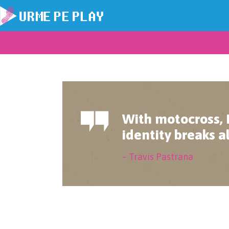
With motocross, 
identity breaks al
– Travis Pastrana