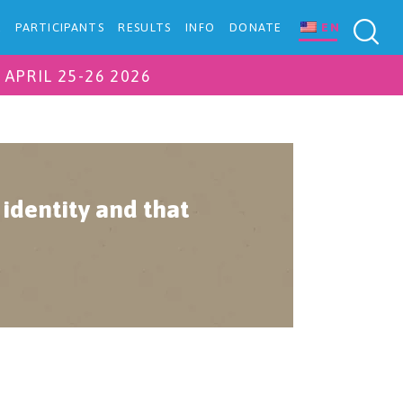
K
PARTICIPANTS
RESULTS
INFO
DONATE
EN
APRIL 25-26 2026
 identity and that