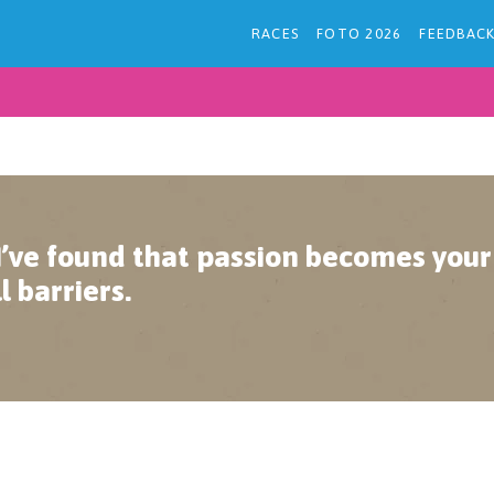
RACES
FOTO 2026
FEEDBAC
I’ve found that passion becomes your
l barriers.