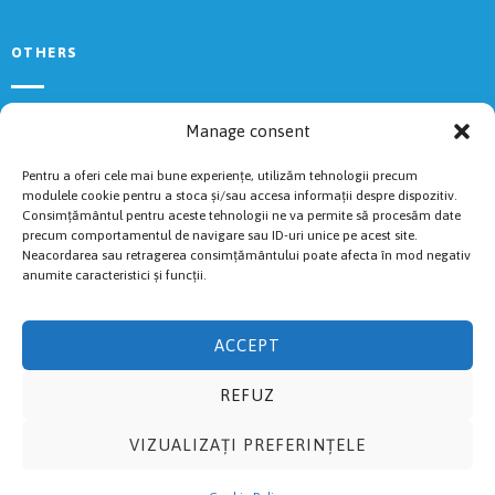
OTHERS
Rules
Manage consent
2024 Results
Volunteers
Pentru a oferi cele mai bune experiențe, utilizăm tehnologii precum
Livestream
modulele cookie pentru a stoca și/sau accesa informații despre dispozitiv.
Consimțământul pentru aceste tehnologii ne va permite să procesăm date
Cookies Policy
precum comportamentul de navigare sau ID-uri unice pe acest site.
Accommodations
Neacordarea sau retragerea consimțământului poate afecta în mod negativ
anumite caracteristici și funcții.
RACES
ACCEPT
Fuguț
REFUZ
Cross
Semi
VIZUALIZAȚI PREFERINȚELE
Marathon
Ultra