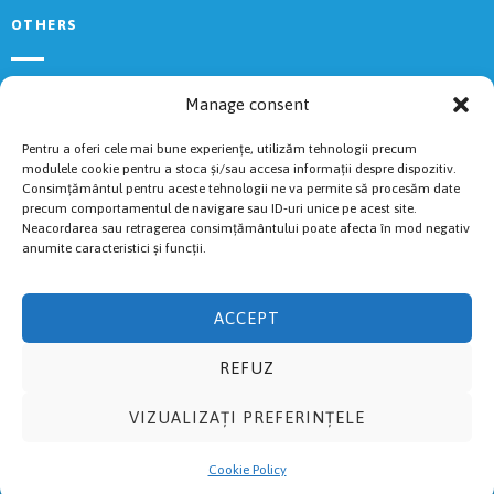
OTHERS
Rules
Manage consent
2024 Results
Volunteers
Pentru a oferi cele mai bune experiențe, utilizăm tehnologii precum
Livestream
modulele cookie pentru a stoca și/sau accesa informații despre dispozitiv.
Consimțământul pentru aceste tehnologii ne va permite să procesăm date
Cookies Policy
precum comportamentul de navigare sau ID-uri unice pe acest site.
Accommodations
Neacordarea sau retragerea consimțământului poate afecta în mod negativ
anumite caracteristici și funcții.
RACES
ACCEPT
Fuguț
REFUZ
Cross
Semi
VIZUALIZAȚI PREFERINȚELE
Marathon
Ultra
Cookie Policy
Kids