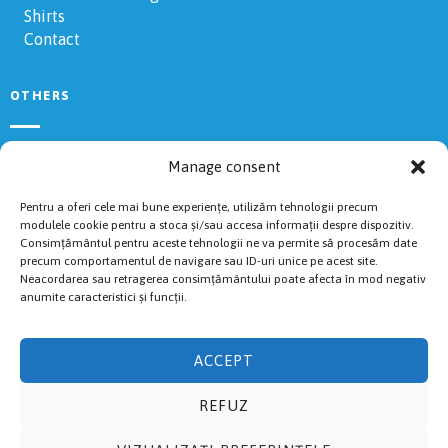
Shirts
Contact
OTHERS
Rules
Manage consent
2024 Results
Volunteers
Pentru a oferi cele mai bune experiențe, utilizăm tehnologii precum
Livestream
modulele cookie pentru a stoca și/sau accesa informații despre dispozitiv.
Consimțământul pentru aceste tehnologii ne va permite să procesăm date
Cookies Policy
precum comportamentul de navigare sau ID-uri unice pe acest site.
Accommodations
Neacordarea sau retragerea consimțământului poate afecta în mod negativ
anumite caracteristici și funcții.
RACES
ACCEPT
Fuguț
REFUZ
Cross
Semi