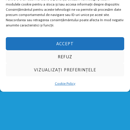
modulele cookie pentru a stoca și/sau accesa informații despre dispozitiv.
Consimțământul pentru aceste tehnologii ne va permite să procesăm date
ALTELE
precum comportamentul de navigare sau ID-uri unice pe acest site.
Neacordarea sau retragerea consimțământului poate afecta în mod negativ
anumite caracteristici și funcții.
Regulament
Rezultate 2024
ACCEPT
Voluntari
Livestream
REFUZ
Politica de Cookies
Cazări recomandate
VIZUALIZAȚI PREFERINȚELE
TRASEE
Cookie Policy
Fuguț
Cros
Semi
Maraton
Ultra