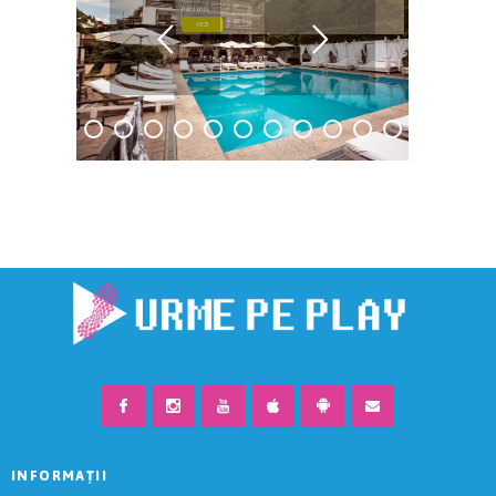
Păltiniș.
VEZI
INFORMAȚII