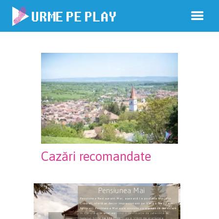
Cazări recomandate
Pensiunea Mai
Pensiunea Restaurant Mai, așezată la poalele Munților
Cindrel, oferă un decor impresionant pe Valea Steaza in
Rășinari. Pensiunea Mai este sinonim cu o oază de relaxare
în natură și în același timp o destinație de referință în
județul Sibiu, la 16km de oraș și 15km de stațiunea