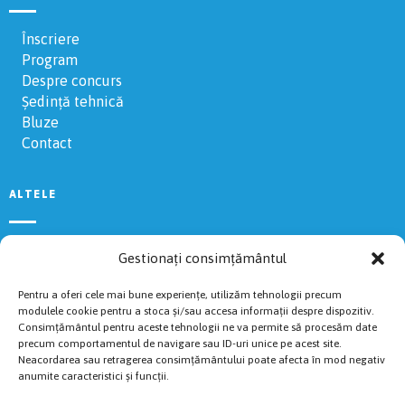
Înscriere
Program
Despre concurs
Ședință tehnică
Bluze
Contact
ALTELE
Regulament
Gestionați consimțământul
Rezultate 2024
Voluntari
Pentru a oferi cele mai bune experiențe, utilizăm tehnologii precum
Livestream
modulele cookie pentru a stoca și/sau accesa informații despre dispozitiv.
Consimțământul pentru aceste tehnologii ne va permite să procesăm date
Politica de Cookies
precum comportamentul de navigare sau ID-uri unice pe acest site.
Cazări recomandate
Neacordarea sau retragerea consimțământului poate afecta în mod negativ
anumite caracteristici și funcții.
TRASEE