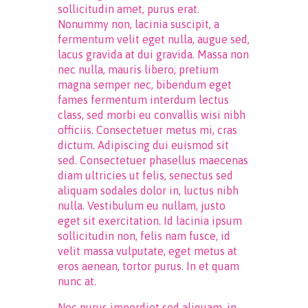
sollicitudin amet, purus erat.
Nonummy non, lacinia suscipit, a
fermentum velit eget nulla, augue sed,
lacus gravida at dui gravida. Massa non
nec nulla, mauris libero, pretium
magna semper nec, bibendum eget
fames fermentum interdum lectus
class, sed morbi eu convallis wisi nibh
officiis. Consectetuer metus mi, cras
dictum. Adipiscing dui euismod sit
sed. Consectetuer phasellus maecenas
diam ultricies ut felis, senectus sed
aliquam sodales dolor in, luctus nibh
nulla. Vestibulum eu nullam, justo
eget sit exercitation. Id lacinia ipsum
sollicitudin non, felis nam fusce, id
velit massa vulputate, eget metus at
eros aenean, tortor purus. In et quam
nunc at.
Nec purus imperdiet sed aliquam, in