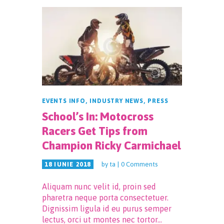
EVENTS INFO
,
INDUSTRY NEWS
,
PRESS
School’s In: Motocross
Racers Get Tips from
Champion Ricky Carmichael
by
ta
0
Comments
18 IUNIE 2018
Aliquam nunc velit id, proin sed
pharetra neque porta consectetuer.
Dignissim ligula id eu purus semper
lectus, orci ut montes nec tortor…