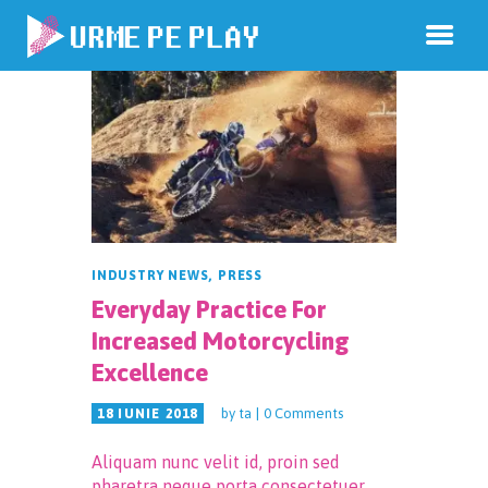
INDUSTRY NEWS
,
PRESS
Everyday Practice For
Increased Motorcycling
Excellence
by
ta
0
Comments
18 IUNIE 2018
Aliquam nunc velit id, proin sed
pharetra neque porta consectetuer.