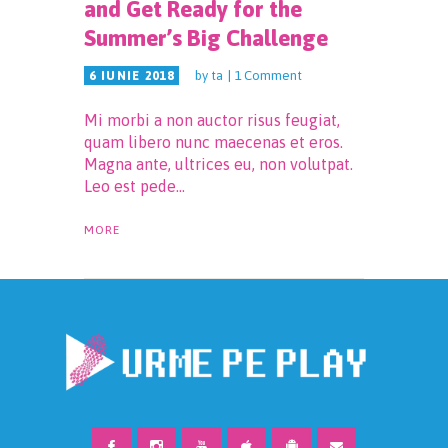
and Get Ready for the
Summer’s Big Challenge
by
ta
1
Comment
6 IUNIE 2018
Mi morbi a non auctor risus feugiat,
quam libero nunc maecenas et eros.
Magna ante, ultrices eu, non volutpat.
Leo est pede…
MORE