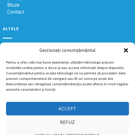
Bluze
Contact
ALTELE
Regulament
Gestionați consimțământul
Rezultate 2024
Voluntari
Pentru a oferi cele mai bune experiențe, utilizăm tehnologii precum
Livestream
modulele cookie pentru a stoca și/sau accesa informații despre dispozitiv.
Consimțământul pentru aceste tehnologii ne va permite să procesăm date
Politica de Cookies
precum comportamentul de navigare sau ID-uri unice pe acest site.
Cazări recomandate
Neacordarea sau retragerea consimțământului poate afecta în mod negativ
anumite caracteristici și funcții.
TRASEE
ACCEPT
Fuguț
REFUZ
Cros
Semi